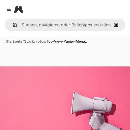
Magnific
Close menu
Nach B
Startseite
/
Stock
/
Fotos
/
Top-View-Papier-Mega…