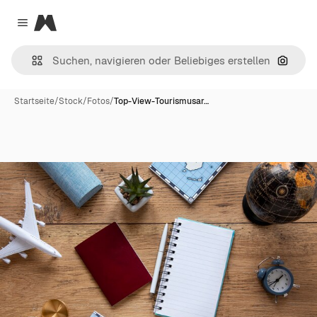
Magnific
Close menu
Nach B
Startseite
/
Stock
/
Fotos
/
Top-View-Tourismusar…