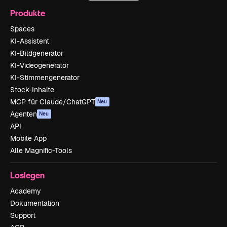
Produkte
Spaces
KI-Assistent
KI-Bildgenerator
KI-Videogenerator
KI-Stimmengenerator
Stock-Inhalte
MCP für Claude/ChatGPT
Neu
Agenten
Neu
API
Mobile App
Alle Magnific-Tools
Loslegen
Academy
Dokumentation
Support