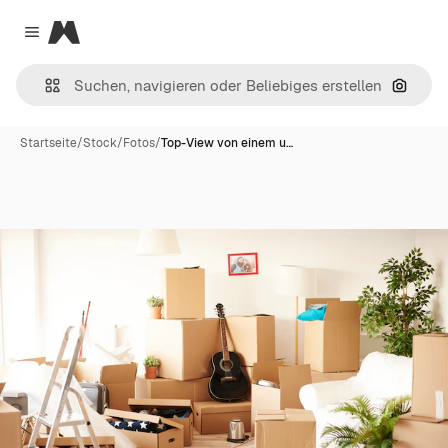
Magnific
Close menu
Nach B
Startseite
/
Stock
/
Fotos
/
Top-View von einem u…