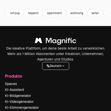
Premium
Premium
Premium
Premium
umzug
teppich
apartment
wohnung
leiter
in
Die kreative Plattform, um deine beste Arbeit zu verwirklichen.
Mehr als 1 Million Abonnenten unter Kreativen, Unternehmen,
Agenturen und Studios.
Deutsch
Produkte
Spaces
KI-Assistent
KI-Bildgenerator
KI-Videogenerator
KI-Stimmengenerator