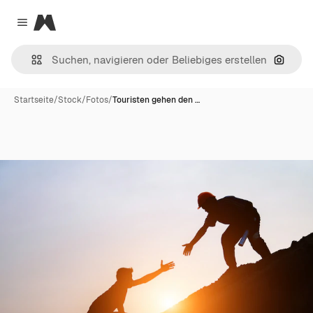
Magnific
Close menu
Nach B
Startseite
/
Stock
/
Fotos
/
Touristen gehen den …