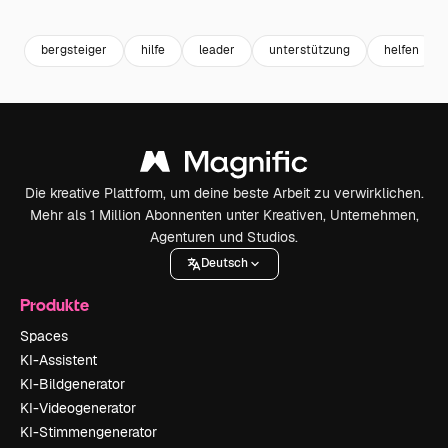
Premium
Premium
Premium
Premium
bergsteiger
hilfe
leader
unterstützung
helfen
Die kreative Plattform, um deine beste Arbeit zu verwirklichen.
Mehr als 1 Million Abonnenten unter Kreativen, Unternehmen,
Agenturen und Studios.
Deutsch
Produkte
Spaces
KI-Assistent
KI-Bildgenerator
KI-Videogenerator
KI-Stimmengenerator