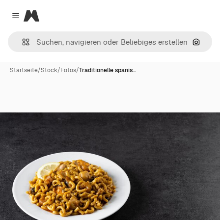
Magnific
Close menu
Nach B
Startseite
/
Stock
/
Fotos
/
Traditionelle spanis…