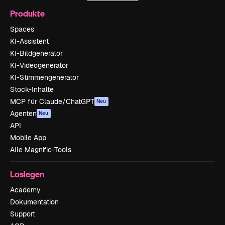
Produkte
Spaces
KI-Assistent
KI-Bildgenerator
KI-Videogenerator
KI-Stimmengenerator
Stock-Inhalte
MCP für Claude/ChatGPT
Neu
Agenten
Neu
API
Mobile App
Alle Magnific-Tools
Loslegen
Academy
Dokumentation
Support