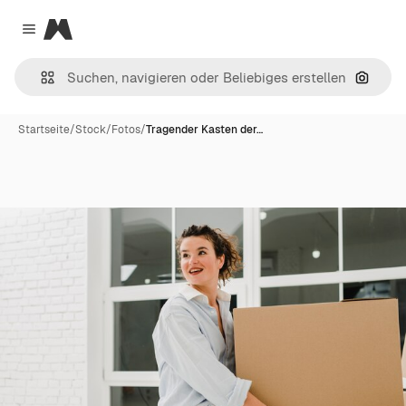
Magnific
Close menu
Nach B
Startseite
/
Stock
/
Fotos
/
Tragender Kasten der…