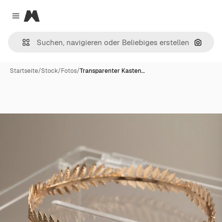
Magnific
Close menu
Nach B
Startseite
/
Stock
/
Fotos
/
Transparenter Kasten…