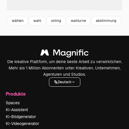
wählen
wahl
voting
wahlurne
abstimmung
p
Die kreative Plattform, um deine beste Arbeit zu verwirklichen.
Mehr als 1 Million Abonnenten unter Kreativen, Unternehmen,
Agenturen und Studios.
Deutsch
Produkte
Spaces
KI-Assistent
KI-Bildgenerator
KI-Videogenerator