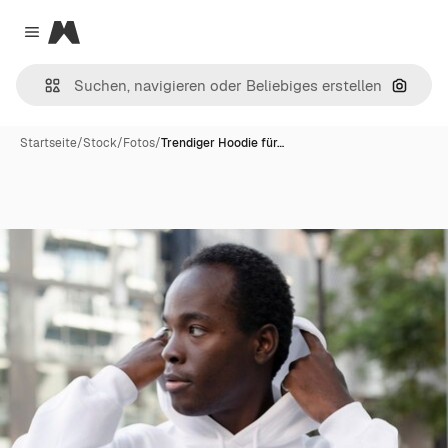
Magnific
Close menu
Nach B
Startseite
/
Stock
/
Fotos
/
Trendiger Hoodie für…