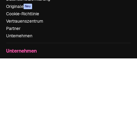
Originale
Neu
Cookie-Richtlinie
Vertrauenszentrum
Partner
Unternehmen
Unternehmen
Preise
Über uns
Reviews
Karriere
Suchtrends
Blog
Veranstaltungen
Slidesgo
Deine Inhalte verkaufen
Pressesaal
Suchst du nach magnific.ai