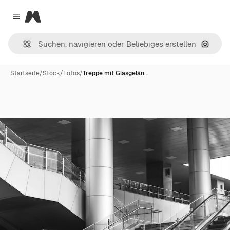
Magnific
Close menu
Nach B
Startseite
/
Stock
/
Fotos
/
Treppe mit Glasgelän…