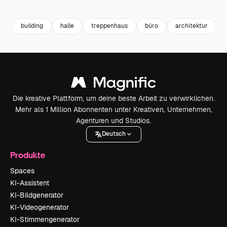
Premium
Premium
building
halle
treppenhaus
büro
architektur
Die kreative Plattform, um deine beste Arbeit zu verwirklichen.
Mehr als 1 Million Abonnenten unter Kreativen, Unternehmen,
Agenturen und Studios.
Deutsch
Produkte
Spaces
KI-Assistent
KI-Bildgenerator
KI-Videogenerator
KI-Stimmengenerator