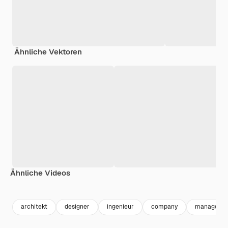
Ähnliche Vektoren
Ähnliche Videos
Premium
Premium
Premium
Premium
architekt
designer
ingenieur
company
manager