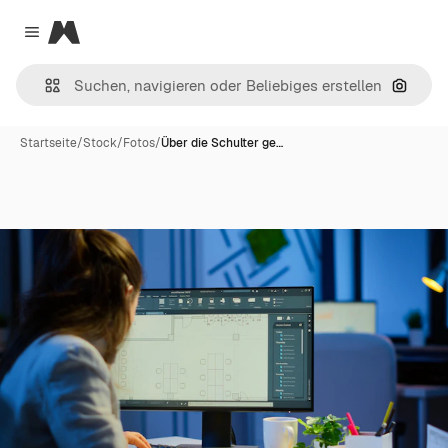
Magnific
Close menu
Nach B
Startseite
/
Stock
/
Fotos
/
Über die Schulter ge…