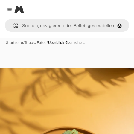
Magnific
Close menu
Nach B
Startseite
/
Stock
/
Fotos
/
Überblick über rohe …