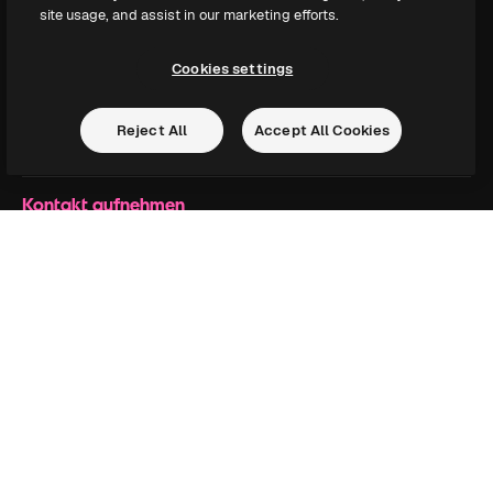
site usage, and assist in our marketing efforts.
Blog
Veranstaltungen
Cookies settings
Slidesgo
Deine Inhalte verkaufen
Pressesaal
Reject All
Accept All Cookies
Suchst du nach magnific.ai
Kontakt aufnehmen
Kundensupport
Instagram
YouTube
LinkedIn
TikTok
Discord
X
Reddit