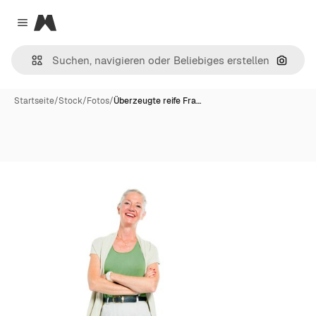
Magnific
Close menu
Nach B
Startseite
/
Stock
/
Fotos
/
Überzeugte reife Fra…