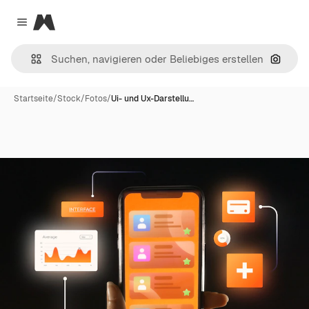
Magnific
Close menu
Nach B
Startseite
/
Stock
/
Fotos
/
Ui- und Ux-Darstellu…