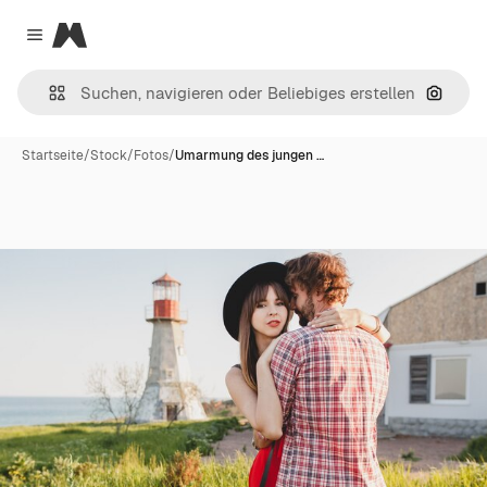
Magnific
Close menu
Nach B
Startseite
/
Stock
/
Fotos
/
Umarmung des jungen …