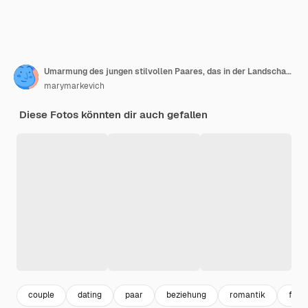
Umarmung des jungen stilvollen Paares, das in der Landschaft verliebt ist
marymarkevich
Diese Fotos könnten dir auch gefallen
couple
dating
paar
beziehung
romantik
frau