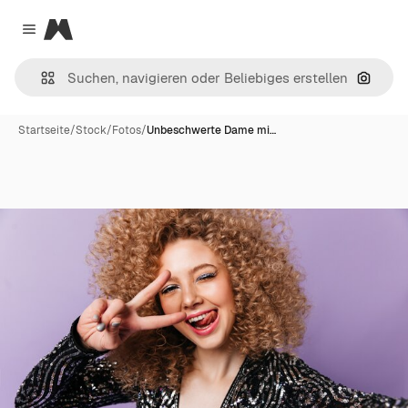
Magnific
Close menu
Nach B
Startseite
/
Stock
/
Fotos
/
Unbeschwerte Dame mi…