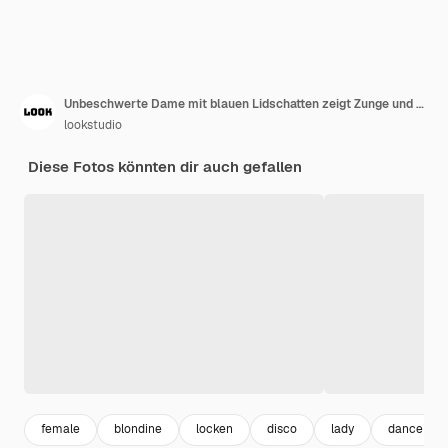
Unbeschwerte Dame mit blauen Lidschatten zeigt Zunge und Zeichen des Friedens. Frau im Disco-Outfit nimmt Selfie auf isoliertem Raum.
lookstudio
Diese Fotos könnten dir auch gefallen
female
blondine
locken
disco
lady
dance