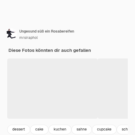
Ungesund süß ein Rosabereifen
mrsiraphol
Diese Fotos könnten dir auch gefallen
dessert
cake
kuchen
sahne
cupcake
schoko