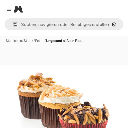
Magnific
Close menu
Nach B
Startseite
/
Stock
/
Fotos
/
Ungesund süß ein Ros…