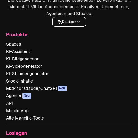
Die kreative Plattform, um deine beste Arbeit zu verwirklichen.
Mehr als 1 Million Abonnenten unter Kreativen, Unternehmen,
Agenturen und Studios.
Deutsch
Produkte
Spaces
KI-Assistent
KI-Bildgenerator
KI-Videogenerator
KI-Stimmengenerator
Stock-Inhalte
MCP für Claude/ChatGPT
Neu
Agenten
Neu
API
Mobile App
Alle Magnific-Tools
Loslegen