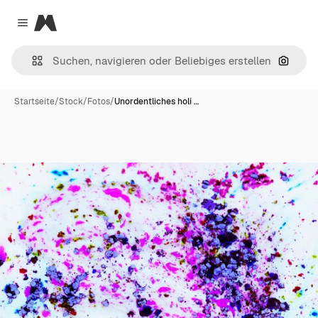
Magnific
Close menu
Nach B
Startseite
/
Stock
/
Fotos
/
Unordentliches holi …