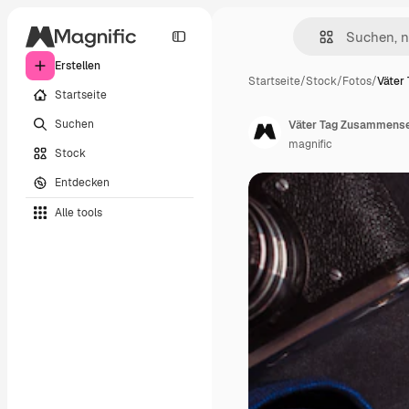
Erstellen
Startseite
/
Stock
/
Fotos
/
Väter
Startseite
Suchen
Väter Tag Zusammense
magnific
Stock
Entdecken
Alle tools