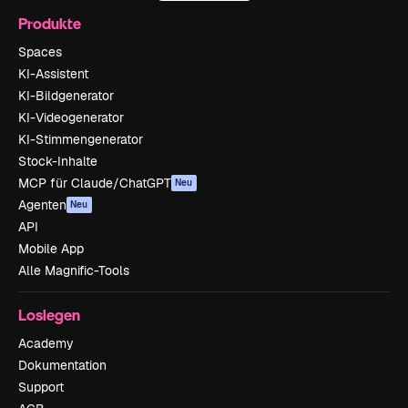
Produkte
Spaces
KI-Assistent
KI-Bildgenerator
KI-Videogenerator
KI-Stimmengenerator
Stock-Inhalte
MCP für Claude/ChatGPT
Neu
Agenten
Neu
API
Mobile App
Alle Magnific-Tools
Loslegen
Academy
Dokumentation
Support