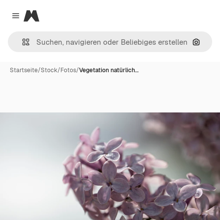
Magnific
Close menu
Nach B
Startseite
/
Stock
/
Fotos
/
Vegetation natürlich…