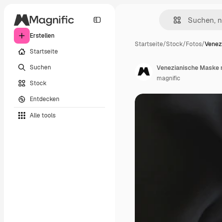
Erstellen
Startseite
/
Stock
/
Fotos
/
Venez
Startseite
Suchen
Venezianische Maske m
magnific
Stock
Entdecken
Alle tools