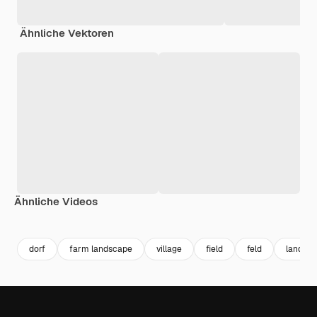
Ähnliche Vektoren
Ähnliche Videos
Premium
Premium
Premium
Premium
dorf
farm landscape
village
field
feld
landsch