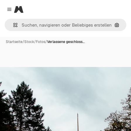
Magnific
Close menu
Nach B
Startseite
/
Stock
/
Fotos
/
Verlassene geschloss…