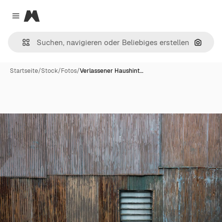
Magnific
Close menu
Nach B
Startseite
/
Stock
/
Fotos
/
Verlassener Haushint…