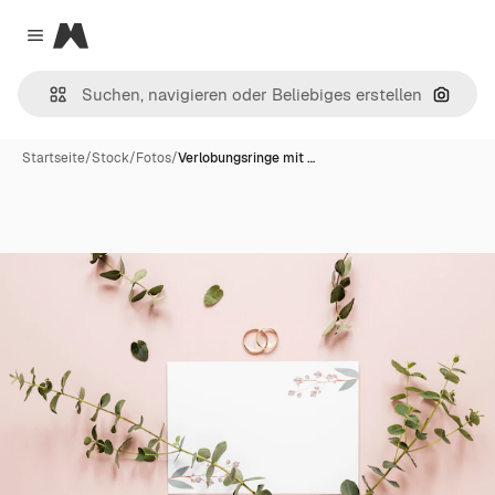
Magnific
Close menu
Nach B
Startseite
/
Stock
/
Fotos
/
Verlobungsringe mit …