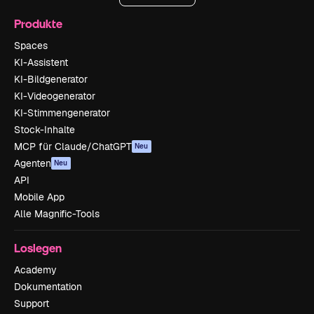
Produkte
Spaces
KI-Assistent
KI-Bildgenerator
KI-Videogenerator
KI-Stimmengenerator
Stock-Inhalte
MCP für Claude/ChatGPT
Neu
Agenten
Neu
API
Mobile App
Alle Magnific-Tools
Loslegen
Academy
Dokumentation
Support