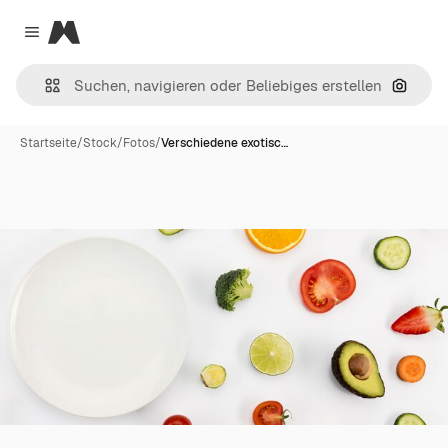
Magnific
Close menu
Nach B
Startseite
/
Stock
/
Fotos
/
Verschiedene exotisc…