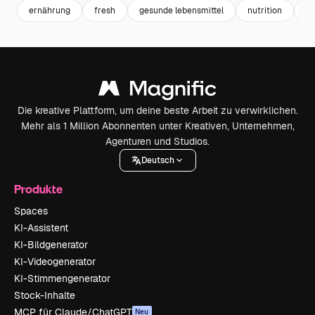
ernährung
fresh
gesunde lebensmittel
nutrition
ve
Die kreative Plattform, um deine beste Arbeit zu verwirklichen.
Mehr als 1 Million Abonnenten unter Kreativen, Unternehmen,
Agenturen und Studios.
Deutsch
Produkte
Spaces
KI-Assistent
KI-Bildgenerator
KI-Videogenerator
KI-Stimmengenerator
Stock-Inhalte
MCP für Claude/ChatGPT
Neu