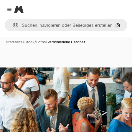
Magnific
Close menu
Nach B
Startseite
/
Stock
/
Fotos
/
Verschiedene Geschäf…