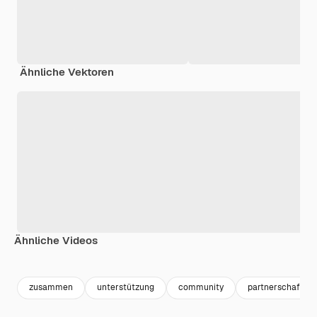
Ähnliche Vektoren
Ähnliche Videos
Premium
Premium
Premium
Premium
zusammen
unterstützung
community
partnerschaft