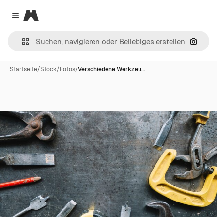
Magnific
Close menu
Nach B
Startseite
/
Stock
/
Fotos
/
Verschiedene Werkzeu…