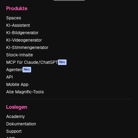
Produkte
Spaces
KI-Assistent
KI-Bildgenerator
KI-Videogenerator
KI-Stimmengenerator
Stock-Inhalte
MCP für Claude/ChatGPT
Neu
Agenten
Neu
API
Mobile App
Alle Magnific-Tools
Loslegen
Academy
Dokumentation
Support