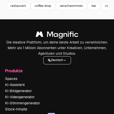
restaurant
coffee shop
verschwommen
bar
coffe
Die kreative Plattform, um deine beste Arbeit zu verwirklichen.
Mehr als 1 Million Abonnenten unter Kreativen, Unternehmen,
Agenturen und Studios.
Deutsch
Produkte
Spaces
KI-Assistent
KI-Bildgenerator
KI-Videogenerator
KI-Stimmengenerator
Stock-Inhalte