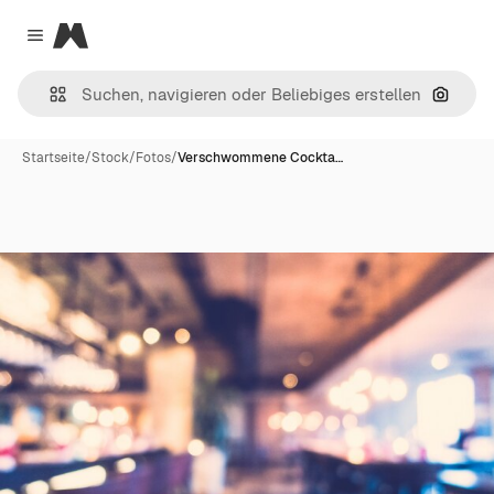
Magnific
Close menu
Nach B
Startseite
/
Stock
/
Fotos
/
Verschwommene Cockta…