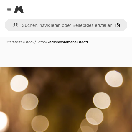
Magnific
Close menu
Nach B
Startseite
/
Stock
/
Fotos
/
Verschwommene Stadtl…