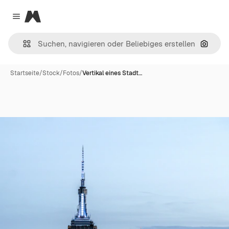
Magnific
Close menu
Nach B
Startseite
/
Stock
/
Fotos
/
Vertikal eines Stadt…