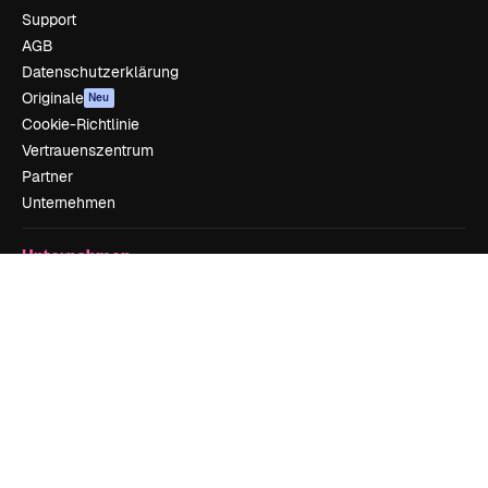
Support
AGB
Datenschutzerklärung
Originale
Neu
Cookie-Richtlinie
Vertrauenszentrum
Partner
Unternehmen
Unternehmen
Preise
Über uns
Reviews
Karriere
Suchtrends
Blog
Veranstaltungen
Slidesgo