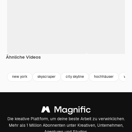
Ähnliche Videos
Premium
Premium
Generiert von KI
Premium
Premium
new york
skyscraper
city skyline
hochhäuser
wolk
Die kreative Plattform, um deine beste Arbeit zu verwirklichen.
Mehr als 1 Million Abonnenten unter Kreativen, Unternehmen,
Agenturen und Studios.