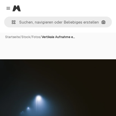
Magnific
Close menu
Nach B
Startseite
/
Stock
/
Fotos
/
Vertikale Aufnahme e…