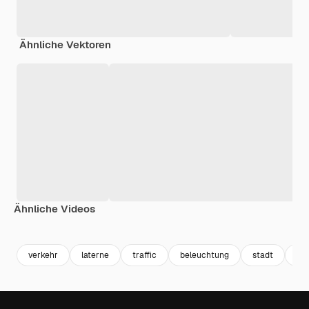
Ähnliche Vektoren
Ähnliche Videos
Premium
Premium
Generiert von KI
Premium
Premium
Generiert v
verkehr
laterne
traffic
beleuchtung
stadt
alt