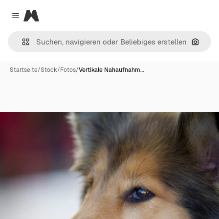
Magnific
Close menu
Nach B
Startseite
/
Stock
/
Fotos
/
Vertikale Nahaufnahm…