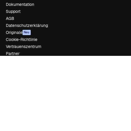
Dokumentation
Support
AGB
Datenschutzerklärung
Originale
Neu
Cookie-Richtlinie
Vertrauenszentrum
Partner
Unternehmen
Unternehmen
Preise
Über uns
Reviews
Karriere
Suchtrends
Blog
Veranstaltungen