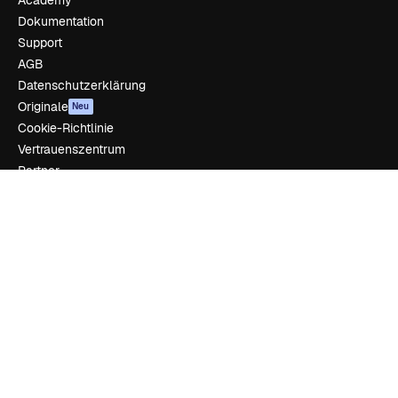
Dokumentation
Support
AGB
Datenschutzerklärung
Originale
Neu
Cookie-Richtlinie
Vertrauenszentrum
Partner
Unternehmen
Unternehmen
Preise
Über uns
Reviews
Karriere
Suchtrends
Blog
Veranstaltungen