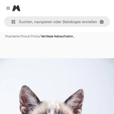
Magnific
Close menu
Nach B
Startseite
/
Stock
/
Fotos
/
Vertikale Nahaufnahm…