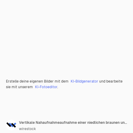
Erstelle deine eigenen Bilder mit dem
KI-Bildgenerator
und bearbeite
sie mit unserem
KI-Fotoeditor
.
Vertikale Nahaufnahmeaufnahme einer niedlichen braunen und weißen blauäugigen Katze, die mit einem Wollknäuel spielt
wirestock