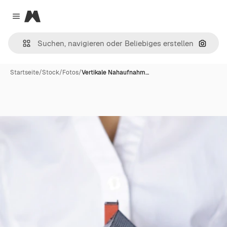
Magnific
Close menu
Nach B
Startseite
/
Stock
/
Fotos
/
Vertikale Nahaufnahm…