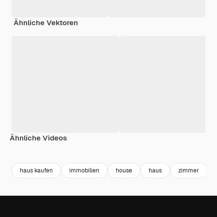
Ähnliche Vektoren
Ähnliche Videos
Premium
Premium
Generiert von KI
Premium
Premium
Generiert v
haus kaufen
immobilien
house
haus
zimmer