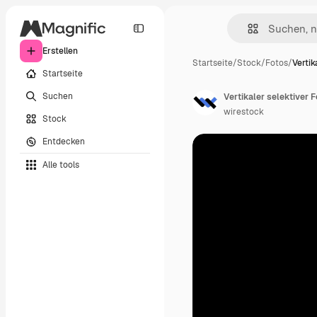
Erstellen
Startseite
/
Stock
/
Fotos
/
Vertik
Startseite
Suchen
wirestock
Stock
Entdecken
Alle tools