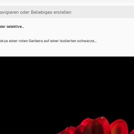
aler selektive…
Vertikaler selektiver Fokus einer roten Gerbera auf einer isolierten schwarzen Wand