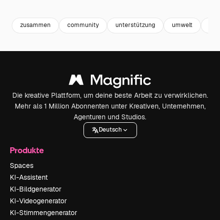
Premium
Premium
Premium
Premium
zusammen
community
unterstützung
umwelt
gem
Die kreative Plattform, um deine beste Arbeit zu verwirklichen.
Mehr als 1 Million Abonnenten unter Kreativen, Unternehmen,
Agenturen und Studios.
Deutsch
Produkte
Spaces
KI-Assistent
KI-Bildgenerator
KI-Videogenerator
KI-Stimmengenerator