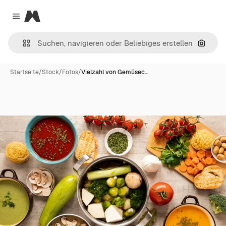
Magnific
Close menu
Nach B
Startseite
/
Stock
/
Fotos
/
Vielzahl von Gemüsec…