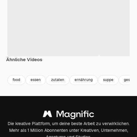
Ähnliche Videos
Premium
Premium
Premium
Premium
food
essen
zutaten
ernährung
suppe
gesunde
Die kreative Plattform, um deine beste Arbeit zu verwirklichen.
Mehr als 1 Million Abonnenten unter Kreativen, Unternehmen,
Agenturen und Studios.