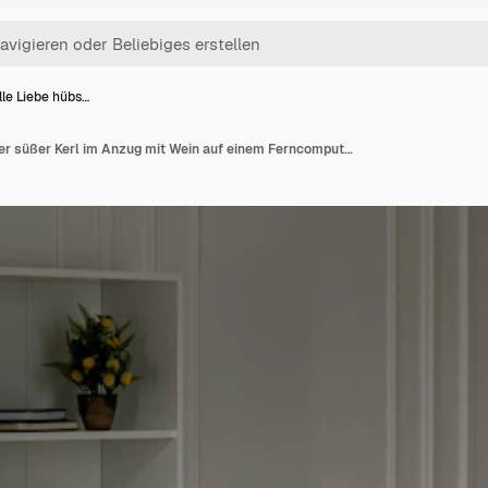
lle Liebe hübs…
Virtuelle Liebe hübscher süßer Kerl im Anzug mit Wein auf einem Ferncomputerdatum, das Papierherz gibt