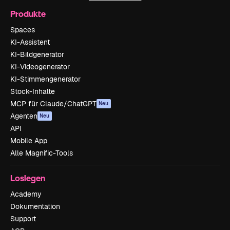
Produkte
Spaces
KI-Assistent
KI-Bildgenerator
KI-Videogenerator
KI-Stimmengenerator
Stock-Inhalte
MCP für Claude/ChatGPT
Neu
Agenten
Neu
API
Mobile App
Alle Magnific-Tools
Loslegen
Academy
Dokumentation
Support