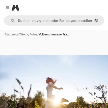
Magnific
Close menu
Nach B
Startseite
/
Stock
/
Fotos
/
Voll erschossene Fra…