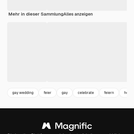
Mehr in dieser Sammlung
Alles anzeigen
gay wedding
feier
gay
celebrate
feiern
homos