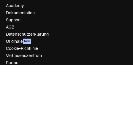
Academy
Dokumentation
Support
AGB
Datenschutzerklärung
Originale
Neu
Cookie-Richtlinie
Vertrauenszentrum
Partner
Unternehmen
Unternehmen
Preise
Über uns
Reviews
Karriere
Suchtrends
Blog