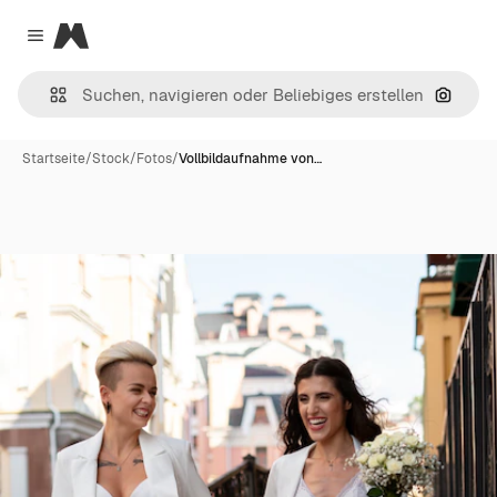
Magnific
Close menu
Nach B
Startseite
/
Stock
/
Fotos
/
Vollbildaufnahme von…