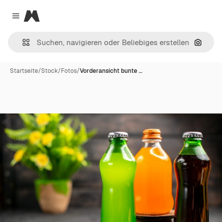
Magnific
Close menu
Nach B
Startseite
/
Stock
/
Fotos
/
Vorderansicht bunte …