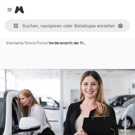
Magnific
Close menu
Nach B
Startseite
/
Stock
/
Fotos
/
Vorderansicht der Fr…