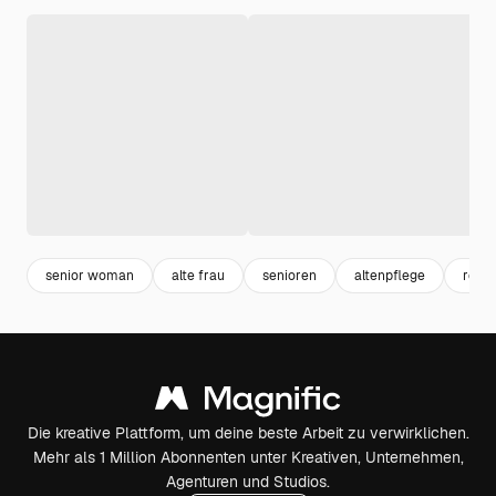
senior woman
alte frau
senioren
altenpflege
rent
Die kreative Plattform, um deine beste Arbeit zu verwirklichen.
Mehr als 1 Million Abonnenten unter Kreativen, Unternehmen,
Agenturen und Studios.