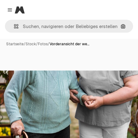
Magnific
Close menu
Nach B
Startseite
/
Stock
/
Fotos
/
Vorderansicht der we…