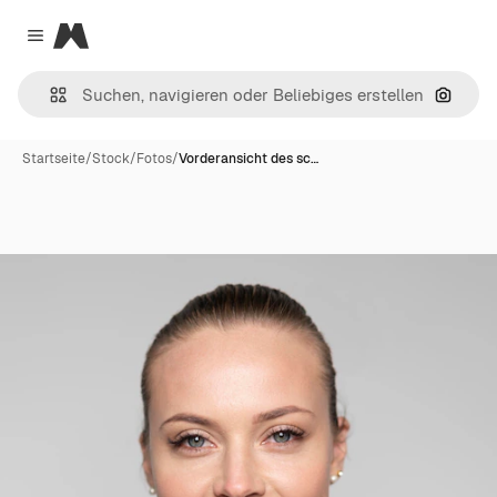
Magnific
Close menu
Nach B
Startseite
/
Stock
/
Fotos
/
Vorderansicht des sc…