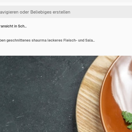
ransicht in Sch…
Vorderansicht in Scheiben geschnittenes shaurma leckeres Fleisch- und Salatsandwich auf grauem Burger-Sandwich-Brot-Fladenfleisch