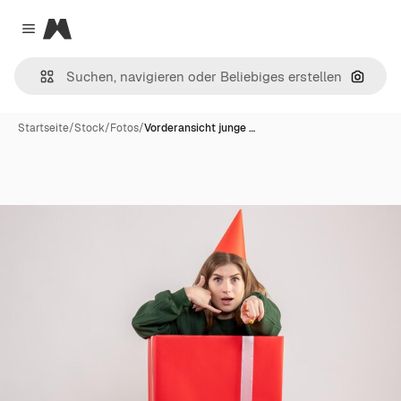
Magnific
Close menu
Nach B
Startseite
/
Stock
/
Fotos
/
Vorderansicht junge …