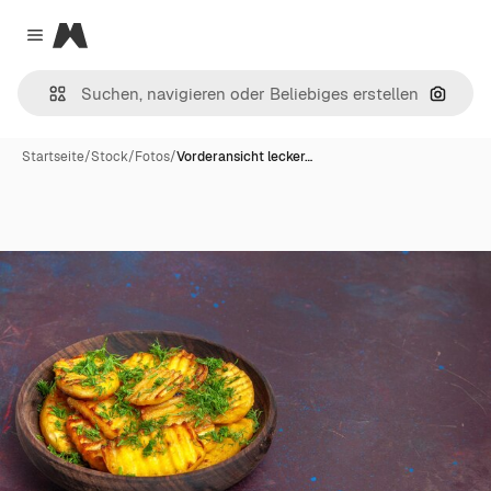
Magnific
Close menu
Nach B
Startseite
/
Stock
/
Fotos
/
Vorderansicht lecker…