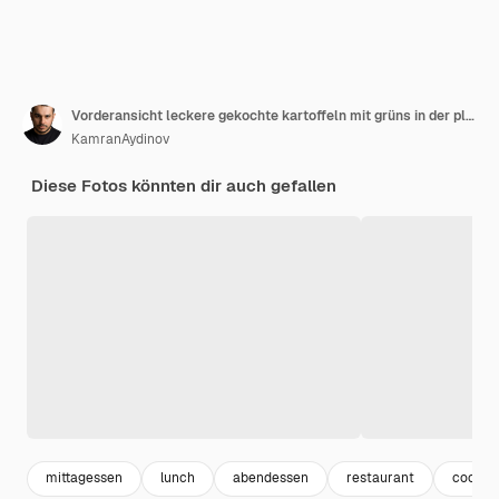
Vorderansicht leckere gekochte kartoffeln mit grüns in der platte auf der dunklen oberfläche kochen cips abendessen kartoffel
KamranAydinov
Diese Fotos könnten dir auch gefallen
mittagessen
lunch
abendessen
restaurant
cookin