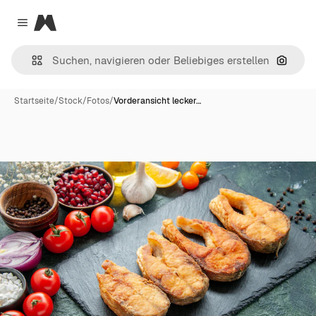
Magnific
Close menu
Nach B
Startseite
/
Stock
/
Fotos
/
Vorderansicht lecker…