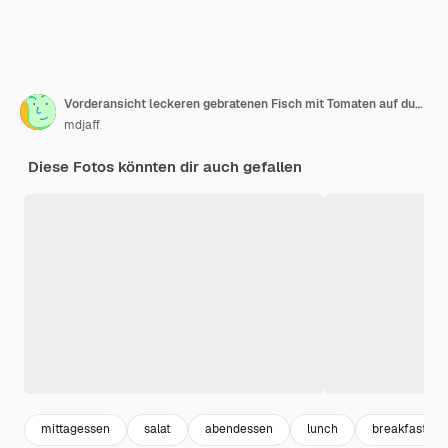
Vorderansicht leckeren gebratenen Fisch mit Tomaten auf dunkler Oberfläche Kochgericht Salat Braten Mahlzeit Meeresfrüchte Pfeffer Meeresfleisch Essen
mdjaff
Diese Fotos könnten dir auch gefallen
mittagessen
salat
abendessen
lunch
breakfast