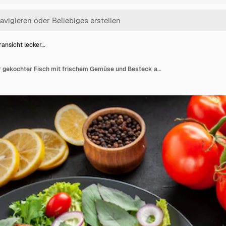
ransicht lecker…
Vorderansicht leckerer gekochter Fisch mit frischem Gemüse und Besteck auf dunklem Hintergrund Farbe Lebensmittel Foto Gericht Fleisch Meeresfrüchte roh