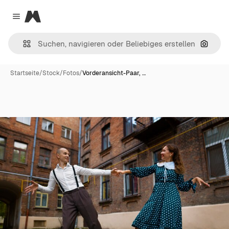
Magnific
Close menu
Nach B
Startseite
/
Stock
/
Fotos
/
Vorderansicht-Paar, …