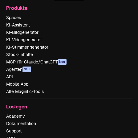
Produkte
Spaces
KI-Assistent
KI-Bildgenerator
KI-Videogenerator
KI-Stimmengenerator
Stock-Inhalte
MCP für Claude/ChatGPT
Neu
Agenten
Neu
API
Mobile App
Alle Magnific-Tools
Loslegen
Academy
Dokumentation
Support