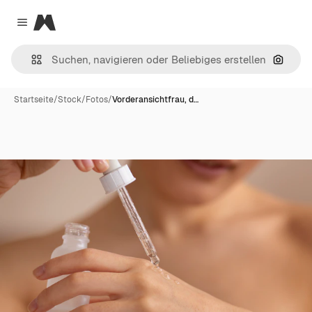
Magnific
Close menu
Nach B
Startseite
/
Stock
/
Fotos
/
Vorderansichtfrau, d…